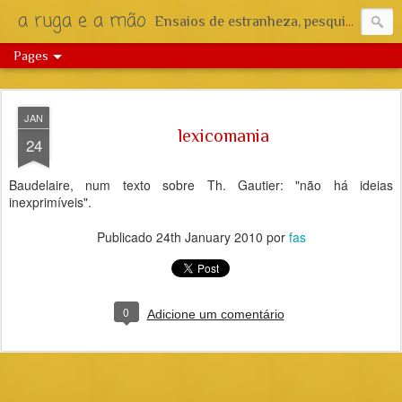
a ruga e a mão
Ensaios de estranheza, pesquisa e reflexão.
Pages
JAN
lexicomania
24
Baudelaire, num texto sobre Th. Gautier: "não há ideias
inexprimíveis".
Publicado
24th January 2010
por
fas
0
Adicione um comentário