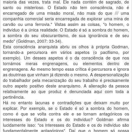
maioria das vezes, trata mal. Ele nada contém de sagrado, de
santo ou misterioso. O Estado não tem consciência, não é
encarregado de uma missão moral, não mais do que /// uma
companhia comercial seria encarregada de explorar uma mina de
carvão ou uma ferrovia." Vistas assim as coisas, "o homem, o
indivíduo é a única realidade. O Estado é só a sombra do homem,
a sombra do seu obscurantismo, de sua ignorância e de seu
medo" (Goldman, 2007: 33-34).
Esta consciência anarquista abriu os olhos à própria Godman,
tornando-a percursora em vários aspetos (o pacifismo, por
exemplo). Um desses aspetos é o da consciência de que nos
tornámos meras engrenagens, ou elementos dentro de
engrenagens. Ao mesmo tempo essa crítica é percursora e ignora
as doutrinas que vinham já dizendo o mesmo. A despersonalização
do trabalhador pela mecanização do seu trabalho é precisamente
outro aspeto positivo deste anarquismo. A alienação da pessoa
relativamente ao que produz é denunciada aqui com toda a
pertinência.
Há no entanto lacunas e contradições que deixam muito por
explicar. Por exemplo, se o Estado é só a sombra do homem,
como é que se volta contra ele e se tornam antagónicos os
interesses do Estado e os do indivíduo? Goldman afirma
lucidamente isso: "os interesses do Estado e os do indivíduo são
fundamentalmente antagónicos". Daí que o homem só possa