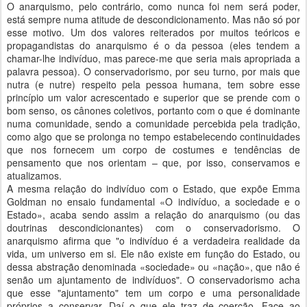
O anarquismo, pelo contrário, como nunca foi nem será poder,
está sempre numa atitude de descondicionamento. Mas não só por
esse motivo. Um dos valores reiterados por muitos teóricos e
propagandistas do anarquismo é o da pessoa (eles tendem a
chamar-lhe indivíduo, mas parece-me que seria mais apropriada a
palavra pessoa). O conservadorismo, por seu turno, por mais que
nutra (e nutre) respeito pela pessoa humana, tem sobre esse
princípio um valor acrescentado e superior que se prende com o
bom senso, os cânones coletivos, portanto com o que é dominante
numa comunidade, sendo a comunidade percebida pela tradição,
como algo que se prolonga no tempo estabelecendo continuidades
que nos fornecem um corpo de costumes e tendências de
pensamento que nos orientam – que, por isso, conservamos e
atualizamos.
A mesma relação do indivíduo com o Estado, que expõe Emma
Goldman no ensaio fundamental «O indivíduo, a sociedade e o
Estado», acaba sendo assim a relação do anarquismo (ou das
doutrinas descondicionantes) com o conservadorismo. O
anarquismo afirma que "o indivíduo é a verdadeira realidade da
vida, um universo em si. Ele não existe em função do Estado, ou
dessa abstração denominada «sociedade» ou «nação», que não é
senão um ajuntamento de indivíduos". O conservadorismo acha
que esse "ajuntamento" tem um corpo e uma personalidade
próprios a conservar. Daí o que ele traz de coerção. Face ao