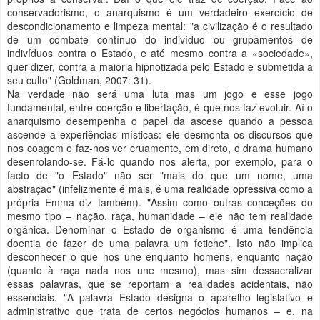
conservadorismo, o anarquismo é um verdadeiro exercício de
descondicionamento e limpeza mental: "a civilização é o resultado
de um combate contínuo do indivíduo ou grupamentos de
indivíduos contra o Estado, e até mesmo contra a «sociedade»,
quer dizer, contra a maioria hipnotizada pelo Estado e submetida a
seu culto" (Goldman, 2007: 31).
Na verdade não será uma luta mas um jogo e esse jogo
fundamental, entre coerção e libertação, é que nos faz evoluir. Aí o
anarquismo desempenha o papel da ascese quando a pessoa
ascende a experiências místicas: ele desmonta os discursos que
nos coagem e faz-nos ver cruamente, em direto, o drama humano
desenrolando-se. Fá-lo quando nos alerta, por exemplo, para o
facto de "o Estado" não ser "mais do que um nome, uma
abstração" (infelizmente é mais, é uma realidade opressiva como a
própria Emma diz também). "Assim como outras conceções do
mesmo tipo – nação, raça, humanidade – ele não tem realidade
orgânica. Denominar o Estado de organismo é uma tendência
doentia de fazer de uma palavra um fetiche". Isto não implica
desconhecer o que nos une enquanto homens, enquanto nação
(quanto à raça nada nos une mesmo), mas sim dessacralizar
essas palavras, que se reportam a realidades acidentais, não
essenciais. "A palavra Estado designa o aparelho legislativo e
administrativo que trata de certos negócios humanos – e, na