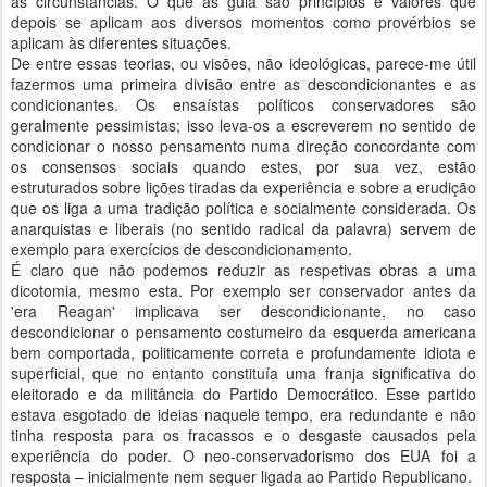
às circunstâncias. O que as guia são princípios e valores que
depois se aplicam aos diversos momentos como provérbios se
aplicam às diferentes situações.
De entre essas teorias, ou visões, não ideológicas, parece-me útil
fazermos uma primeira divisão entre as descondicionantes e as
condicionantes. Os ensaístas políticos conservadores são
geralmente pessimistas; isso leva-os a escreverem no sentido de
condicionar o nosso pensamento numa direção concordante com
os consensos sociais quando estes, por sua vez, estão
estruturados sobre lições tiradas da experiência e sobre a erudição
que os liga a uma tradição política e socialmente considerada. Os
anarquistas e liberais (no sentido radical da palavra) servem de
exemplo para exercícios de descondicionamento.
É claro que não podemos reduzir as respetivas obras a uma
dicotomia, mesmo esta. Por exemplo ser conservador antes da
'era Reagan' implicava ser descondicionante, no caso
descondicionar o pensamento costumeiro da esquerda americana
bem comportada, politicamente correta e profundamente idiota e
superficial, que no entanto constituía uma franja significativa do
eleitorado e da militância do Partido Democrático. Esse partido
estava esgotado de ideias naquele tempo, era redundante e não
tinha resposta para os fracassos e o desgaste causados pela
experiência do poder. O neo-conservadorismo dos EUA foi a
resposta – inicialmente nem sequer ligada ao Partido Republicano.