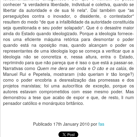
conhecer "a verdadeira liberdade, individual e coletiva, quando se
libertar da autoridade e de sua fé nela". Daí também que "as
perseguições contra o inovador, o dissidente, o contestador"
resultem do medo "de que a infalibilidade da autoridade constituída
seja questionada e seu poder solapado". Que é o desastre maior
ainda do Estado quando ideologizado. Porque a ideologia fornece-
nos uma eficiente máquina retórica para desmontar o poder
quando está na oposição mas, quando alcançam o poder os
representantes de uma ideologia logo se começa a verificar que a
ideologia não se concretiza e, nessa altura, entra o Estado,
reprimindo para que não pareça que é isso o que está a passar-se.
Narrativas como
Quem me dera ser onda
e
O cão e os calús
, de
Manuel Rui e Pepetela, mostraram (não queriam ir tão longe?)
como o poder encobria a desrealização das promessas e dos
projetos marxistas; foi uma autocrítica de exceção, porque os
autores estavam comprometidos com esse mesmo poder. Mas
demonstrou a tese que acabo de expor e que, de resto, li num
pensador católico e monárquico britânico.
Publicado
17th January 2010
por
fas