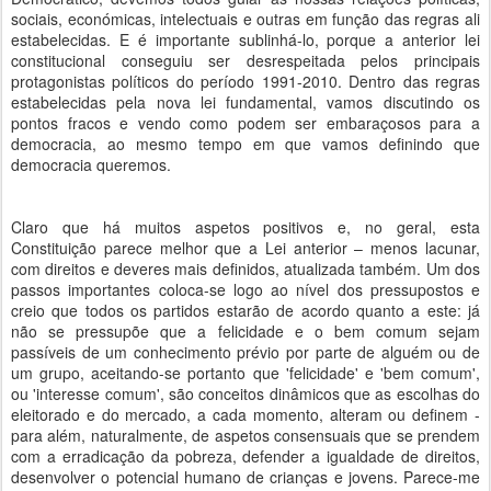
sociais, económicas, intelectuais e outras em função das regras ali
estabelecidas. E é importante sublinhá-lo, porque a anterior lei
constitucional conseguiu ser desrespeitada pelos principais
protagonistas políticos do período 1991-2010. Dentro das regras
estabelecidas pela nova lei fundamental, vamos discutindo os
pontos fracos e vendo como podem ser embaraçosos para a
democracia, ao mesmo tempo em que vamos definindo que
democracia queremos.
Claro que há muitos aspetos positivos e, no geral, esta
Constituição parece melhor que a Lei anterior – menos lacunar,
com direitos e deveres mais definidos, atualizada também. Um dos
passos importantes coloca-se logo ao nível dos pressupostos e
creio que todos os partidos estarão de acordo quanto a este: já
não se pressupõe que a felicidade e o bem comum sejam
passíveis de um conhecimento prévio por parte de alguém ou de
um grupo, aceitando-se portanto que 'felicidade' e 'bem comum',
ou 'interesse comum', são conceitos dinâmicos que as escolhas do
eleitorado e do mercado, a cada momento, alteram ou definem -
para além, naturalmente, de aspetos consensuais que se prendem
com a erradicação da pobreza, defender a igualdade de direitos,
desenvolver o potencial humano de crianças e jovens. Parece-me