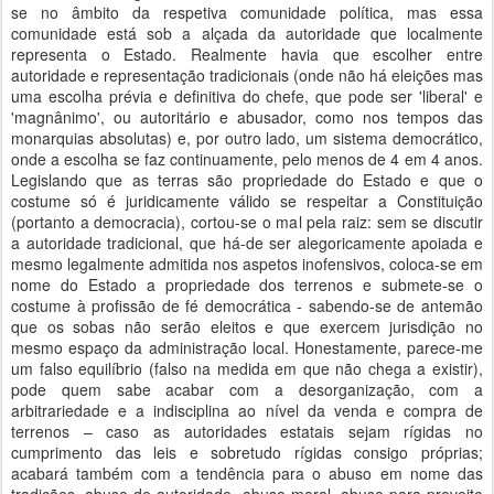
se no âmbito da respetiva comunidade política, mas essa
comunidade está sob a alçada da autoridade que localmente
representa o Estado. Realmente havia que escolher entre
autoridade e representação tradicionais (onde não há eleições mas
uma escolha prévia e definitiva do chefe, que pode ser 'liberal' e
'magnânimo', ou autoritário e abusador, como nos tempos das
monarquias absolutas) e, por outro lado, um sistema democrático,
onde a escolha se faz continuamente, pelo menos de 4 em 4 anos.
Legislando que as terras são propriedade do Estado e que o
costume só é juridicamente válido se respeitar a Constituição
(portanto a democracia), cortou-se o mal pela raiz: sem se discutir
a autoridade tradicional, que há-de ser alegoricamente apoiada e
mesmo legalmente admitida nos aspetos inofensivos, coloca-se em
nome do Estado a propriedade dos terrenos e submete-se o
costume à profissão de fé democrática - sabendo-se de antemão
que os sobas não serão eleitos e que exercem jurisdição no
mesmo espaço da administração local. Honestamente, parece-me
um falso equilíbrio (falso na medida em que não chega a existir),
pode quem sabe acabar com a desorganização, com a
arbitrariedade e a indisciplina ao nível da venda e compra de
terrenos – caso as autoridades estatais sejam rígidas no
cumprimento das leis e sobretudo rígidas consigo próprias;
acabará também com a tendência para o abuso em nome das