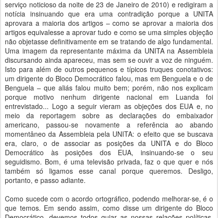
serviço noticioso da noite de 23 de Janeiro de 2010) e redigiram a
notícia insinuando que era uma contradição porque a UNITA
aprovara a maioria dos artigos – como se aprovar a maioria dos
artigos equivalesse a aprovar tudo e como se uma simples objeção
não objetasse definitivamente em se tratando de algo fundamental.
Uma imagem da representante máxima da UNITA na Assembleia
discursando ainda apareceu, mas sem se ouvir a voz de ninguém.
Isto para além de outros pequenos e típicos truques conotativos:
um dirigente do Bloco Democrático falou, mas em Benguela e o de
Benguela – que aliás falou muito bem; porém, não nos explicam
porque motivo nenhum dirigente nacional em Luanda foi
entrevistado... Logo a seguir vieram as objeções dos EUA e, no
meio da reportagem sobre as declarações do embaixador
americano, passou-se novamente a referência ao abando
momentâneo da Assembleia pela UNITA: o efeito que se buscava
era, claro, o de associar as posições da UNITA e do Bloco
Democrático às posições dos EUA, insinuando-se o seu
seguidismo. Bom, é uma televisão privada, faz o que quer e nós
também só ligamos esse canal porque queremos. Desligo,
portanto, e passo adiante.
Como sucede com o acordo ortográfico, podendo melhorar-se, é o
que temos. Em sendo assim, como disse um dirigente do Bloco
Democrático, devemos todos guiar as nossas relações políticas,