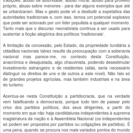
tradições, abuso de autoridade, abuso moral, abuso para proveito
próprio, abuso sobre menores - para dar alguns exemplos que até
se urbanizaram. Mas o gesto pode vir a desiludir a expetativa das
autoridades tradicionais e, com isso, temos um potencial explosivo
que pode ser acionado por um líder populista a qualquer momento.
Tanto mais que o discurso neonativista continua a ser usado para
sustentar a ficção alegórica dos políticos 'tradicionais'.
A limitação da concessão, pelo Estado, da propriedade fundiária a
cidadãos nacionais talvez resulte da preocupação com a soberania
nacional mas parece-me, no contexto desta Constituição,
anacrónica e desajustada, algo chauvinista, podendo desestimular
investimento estrangeiro e de residentes (aliás, seria necessário
distinguir os direitos de uns e de outros a este nível). Não falo só
de grandes projetos agrícolas, mas também industriais e na área
do turismo.
Acentua-se nesta Constituição a partidocracia, que na verdade
vem falsificando a democracia, porque tudo tem de passar pelo
crivo dos partidos políticos, dos seus dirigentes, a partir do
momento em que não haja candidaturas independentes à suprema
magistratura da nação e à Assembleia Nacional (os independentes
só podem ser propostos por partidos ou coligações de partidos). É
uma pena, quando se procura nos mais variados pontos do mundo