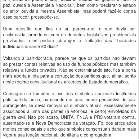
paz, ouvida a Assembleia Nacional", bem como "declarar o estado
de sítio" ouvida a mesma Assembleia; mas poderá fazê-lo contra
esse parecer, pressupõe-se.
Uma questão que fica no ar, parece-me, e que devia ser
esclarecida, prende-se com os decretos legislativos presidenciais
provisórios: eles podem abranger a limitação das liberdades
individuais durante 60 dias?
Voltando à partidocracia, parece-me que os partidos não deviam
só prestar contas relativas ao uso de fundos públicos mas também
relativas a fundos privados. Não se determinando isto, fica a porta
mais aberta ainda para a corrupção dos partidos que, afinal, serão
neste regime constitucional os alicerces do Estado democrático.
Consagrou-se também o uso dos símbolos nacionais instituídos
pelo partido único, parecendo-me que, numa perspetiva de paz
abrangente, se devia renovar os símbolos atuais, excessivamente
associados a uma das partes (a vitoriosa, é certo) envolvidas na
guerra civil. Não por acaso, UNITA, FNLA e PRS votaram contra,
ausentado-se a Nova Democracia da votação. Foi dos articulados
menos consensuais e acho que símbolos consensuais dariam mais
vigor à sua função nacional, identitária e congregadora.