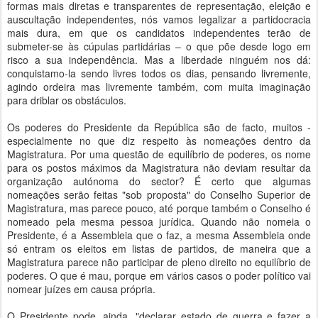
formas mais diretas e transparentes de representação, eleição e
auscultação independentes, nós vamos legalizar a partidocracia
mais dura, em que os candidatos independentes terão de
submeter-se às cúpulas partidárias – o que põe desde logo em
risco a sua independência. Mas a liberdade ninguém nos dá:
conquistamo-la sendo livres todos os dias, pensando livremente,
agindo ordeira mas livremente também, com muita imaginação
para driblar os obstáculos.
Os poderes do Presidente da República são de facto, muitos -
especialmente no que diz respeito às nomeações dentro da
Magistratura. Por uma questão de equilíbrio de poderes, os nome
para os postos máximos da Magistratura não deviam resultar da
organização autónoma do sector? É certo que algumas
nomeações serão feitas "sob proposta" do Conselho Superior de
Magistratura, mas parece pouco, até porque também o Conselho é
nomeado pela mesma pessoa jurídica. Quando não nomeia o
Presidente, é a Assembleia que o faz, a mesma Assembleia onde
só entram os eleitos em listas de partidos, de maneira que a
Magistratura parece não participar de pleno direito no equilíbrio de
poderes. O que é mau, porque em vários casos o poder político vai
nomear juízes em causa própria.
O Presidente pode, ainda, "declarar estado de guerra e fazer a