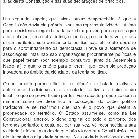
aliás desta Constituição e das suas declarações de princípios.
Um segundo aspeto, que talvez passe despercebido, é que a
Constituição devia ela própria fixar uma representatividade mínima
para a existência legal de cada partido e prever, para aqueles que
a não atinjam, uma outra definição jurídica, pois pode haver grupos
ultraminoritários cujo pensamento político seja útil e até decisivo
para o aprofundamento da democracia. Prevê-se a existência de
associações, mas não são organizações propriamente políticas e
que papel teriam (por exemplo consultivo, junto da Assembleia
Nacional) e qual o critério para o terem (por exemplo produção
inovadora no âmbito da ciência ou da teoria política).
O que também parece difícil de conciliar é o articulado relativo às
autoridades tradicionais e o articulado relativo à administração
local - o que se prevê fixado por lei. Esse aspeto prende-se com a
maneira como se desenhou a colocação do poder político
tradicional e se reafirmou que não é o povo que detém a
propriedade do território. O Estado assume-se, como na Lei
Constitucional anterior, o dono original de todo o território, dos
terrenos portanto; o costume, por sua vez, vê reconhecida a sua
validade jurídica, mas desde que não vá contra a Constituição nem
atente contra a dignidade humana. A autoridade tradicional exerce-