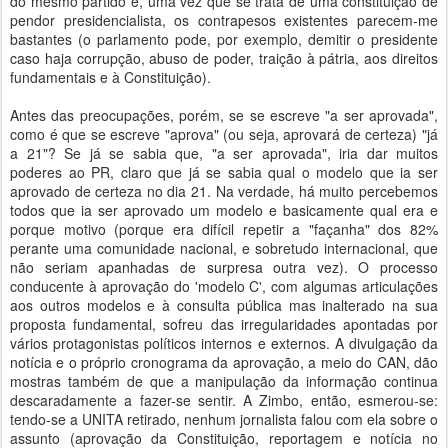
do mesmo partido e, uma vez que se trata de uma constituição de
pendor presidencialista, os contrapesos existentes parecem-me
bastantes (o parlamento pode, por exemplo, demitir o presidente
caso haja corrupção, abuso de poder, traição à pátria, aos direitos
fundamentais e à Constituição).
Antes das preocupações, porém, se se escreve "a ser aprovada",
como é que se escreve "aprova" (ou seja, aprovará de certeza) "já
a 21"? Se já se sabia que, "a ser aprovada", iria dar muitos
poderes ao PR, claro que já se sabia qual o modelo que ia ser
aprovado de certeza no dia 21. Na verdade, há muito percebemos
todos que ia ser aprovado um modelo e basicamente qual era e
porque motivo (porque era difícil repetir a "façanha" dos 82%
perante uma comunidade nacional, e sobretudo internacional, que
não seriam apanhadas de surpresa outra vez). O processo
conducente à aprovação do 'modelo C', com algumas articulações
aos outros modelos e à consulta pública mas inalterado na sua
proposta fundamental, sofreu das irregularidades apontadas por
vários protagonistas políticos internos e externos. A divulgação da
notícia e o próprio cronograma da aprovação, a meio do CAN, dão
mostras também de que a manipulação da informação continua
descaradamente a fazer-se sentir. A Zimbo, então, esmerou-se:
tendo-se a UNITA retirado, nenhum jornalista falou com ela sobre o
assunto (aprovação da Constituição, reportagem e notícia no