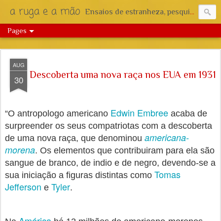
a ruga e a mão
Ensaios de estranheza, pesquisa e reflexão.
Pages
AUG
Descoberta uma nova raça nos EUA em 1931
30
Edwin Embree
“O antropologo americano
acaba de
surpreender os seus compatriotas com a descoberta
americana-
de uma nova raça, que denominou
morena
. Os elementos que contribuiram para ela são
sangue de branco, de indio e de negro, devendo-se a
Tomas
sua iniciação a figuras distintas como
Jefferson
Tyler
e
.
América