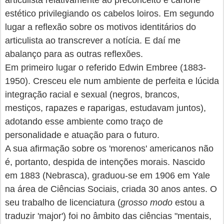
articulista relativamente ao preconceito e cânone
estético privilegiando os cabelos loiros. Em segundo
lugar a reflexão sobre os motivos identitários do
articulista ao transcrever a notícia. E daí me
abalanço para as outras reflexões.
Em primeiro lugar o referido Edwin Embree (1883-
1950). Cresceu ele num ambiente de perfeita e lúcida
integração racial e sexual (negros, brancos,
mestiços, rapazes e raparigas, estudavam juntos),
adotando esse ambiente como traço de
personalidade e atuação para o futuro.
A sua afirmação sobre os 'morenos' americanos não
é, portanto, despida de intenções morais. Nascido
em 1883 (Nebrasca)
, graduou-se em 1906 em Yale
na área de Ciências Sociais, criada 30 anos antes. O
seu trabalho de licenciatura (
grosso modo
estou a
traduzir 'major') foi no âmbito das ciências "mentais,