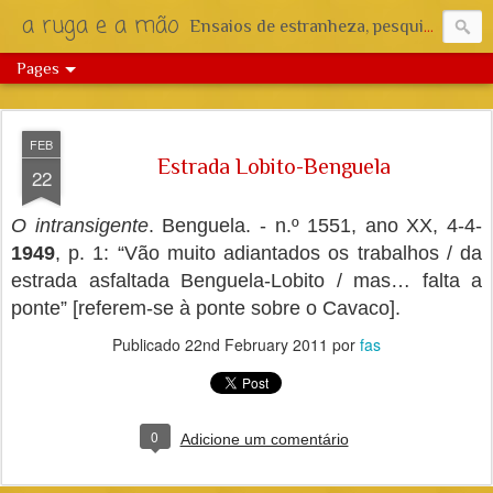
a ruga e a mão
Ensaios de estranheza, pesquisa e reflexão.
Pages
FEB
Estrada Lobito-Benguela
22
O intransigente
. Benguela. - n.º 1551, ano XX, 4-4-
1949
, p. 1: “Vão muito adiantados os trabalhos / da
estrada asfaltada Benguela-Lobito / mas… falta a
ponte” [referem-se à ponte sobre o Cavaco].
Publicado
22nd February 2011
por
fas
0
Adicione um comentário