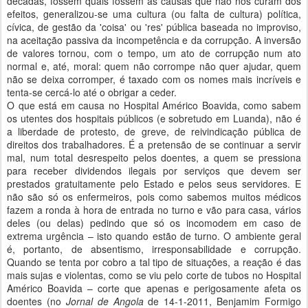
décadas, fossem quais fossem as causas que não nos curam dos
efeitos, generalizou-se uma cultura (ou falta de cultura) política,
cívica, de gestão da 'coisa' ou 'res' pública baseada no improviso,
na aceitação passiva da incompetência e da corrupção. A inversão
de valores tornou, com o tempo, um ato de corrupção num ato
normal e, até, moral: quem não corrompe não quer ajudar, quem
não se deixa corromper, é taxado com os nomes mais incríveis e
tenta-se cercá-lo até o obrigar a ceder.
O que está em causa no Hospital Américo Boavida, como sabem
os utentes dos hospitais públicos (e sobretudo em Luanda), não é
a liberdade de protesto, de greve, de reivindicação pública de
direitos dos trabalhadores. É a pretensão de se continuar a servir
mal, num total desrespeito pelos doentes, a quem se pressiona
para receber dividendos ilegais por serviços que devem ser
prestados gratuitamente pelo Estado e pelos seus servidores. E
não são só os enfermeiros, pois como sabemos muitos médicos
fazem a ronda à hora de entrada no turno e vão para casa, vários
deles (ou delas) pedindo que só os incomodem em caso de
extrema urgência – isto quando estão de turno. O ambiente geral
é, portanto, de absentismo, irresponsabilidade e corrupção.
Quando se tenta por cobro a tal tipo de situações, a reação é das
mais sujas e violentas, como se viu pelo corte de tubos no Hospital
Américo Boavida – corte que apenas e perigosamente afeta os
doentes (no
Jornal de Angola
de 14-1-2011, Benjamim Formigo