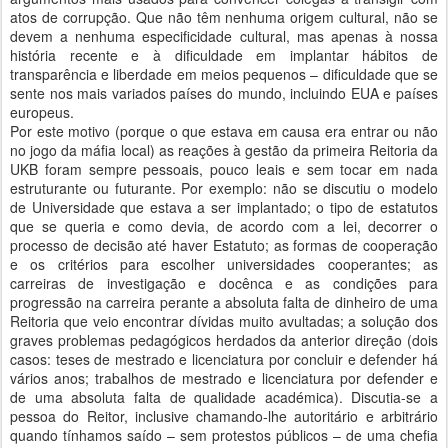
atos de corrupção. Que não têm nenhuma origem cultural, não se
devem a nenhuma especificidade cultural, mas apenas à nossa
história recente e à dificuldade em implantar hábitos de
transparência e liberdade em meios pequenos – dificuldade que se
sente nos mais variados países do mundo, incluindo EUA e países
europeus.
Por este motivo (porque o que estava em causa era entrar ou não
no jogo da máfia local) as reações à gestão da primeira Reitoria da
UKB foram sempre pessoais, pouco leais e sem tocar em nada
estruturante ou futurante. Por exemplo: não se discutiu o modelo
de Universidade que estava a ser implantado; o tipo de estatutos
que se queria e como devia, de acordo com a lei, decorrer o
processo de decisão até haver Estatuto; as formas de cooperação
e os critérios para escolher universidades cooperantes; as
carreiras de investigação e docênca e as condições para
progressão na carreira perante a absoluta falta de dinheiro de uma
Reitoria que veio encontrar dívidas muito avultadas; a solução dos
graves problemas pedagógicos herdados da anterior direção (dois
casos: teses de mestrado e licenciatura por concluir e defender há
vários anos; trabalhos de mestrado e licenciatura por defender e
de uma absoluta falta de qualidade académica). Discutia-se a
pessoa do Reitor, inclusive chamando-lhe autoritário e arbitrário
quando tínhamos saído – sem protestos públicos – de uma chefia