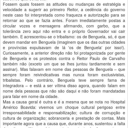
Fossem quais fossem as atitudes ou mudanças de estratégia e
velocidade a sugerir ao primeiro Reitor, a cedência do governo
neste caso foi interpretada como fraqueza e autorização para se
retornar ao que se fazia antes. Foram imediatamente postas a
circular vozes e mensagens afirmando, com garbo, que a
tolerância zero aqui não entra e o próprio Governador vai cair
também. E acrescentou-se o tribalismo: os de Benguela, só, é que
devem mandar em Benguela (imaginem que os das outras cidades
e províncias expulsavam de lá 'os de Benguela' por isso!).
Curiosamente, a anterior direção não foi protagonizada por gente
de Benguela e os protestos contra o Reitor Paulo de Carvalho
também não (exceto um que se lhes juntou tardiamente e sem
assinar). Mas falavam em nome das pessoas de Benguela – que
sempre foram reivindicativas mas nunca foram exclusivistas,
tribalistas. Pelo contrário, Benguela teve sempre fama de
integradora – e está a ser vítima disso agora, quando falam em
nome dela pessoas que não são daqui e não foram mandatadas
para falar em nome da cidade.
Mas a causa geral é outra e é a mesma que se nota no Hospital
Américo Boavida: vivemos um choque cultural perigoso entre
irresponsabilidade e responsabilização; cultura de corrupção e
cultura de organização; sobranceria e prestação de contas. Mais
importante agora que a causa que, durante anos, sustentou a falta