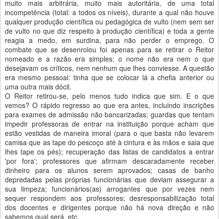
muito mais arbitrária, muito mais autoritária, de uma total
incompetência (total: a todos os níveis), durante a qual não houve
qualquer produção científica ou pedagógica de vulto (nem sem ser
de vulto no que diz respeito à produção científica) e toda a gente
reagia a medo, em surdina, para não perder o emprego. O
combate que se desenrolou foi apenas para se retirar o Reitor
nomeado e a razão era simples: o nome não era nem o que
desejavam os críticos, nem nenhum que lhes conviesse. A questão
era mesmo pessoal: tinha que se colocar lá a chefia anterior ou
uma outra mais dócil.
O Reitor retirou-se, pelo menos tudo indica que sim. E o que
vemos? O rápido regresso ao que era antes, incluindo inscrições
para exames de admissão não bancarizadas; guardas que tentam
impedir professoras de entrar na instituição porque acham que
estão vestidas de maneira imoral (para o que basta não levarem
camisa que as tape do pescoço até à cintura e às mãos e saia que
lhes tape os pés); recuperação das listas de candidatos a entrar
'por fora'; professores que afirmam descaradamente receber
dinheiro para os alunos serem aprovados; casas de banho
depredadas pelas próprias funcionárias que deviam assegurar a
sua limpeza; funcionários(as) arrogantes que por vezes nem
sequer respondem aos professores; desresponsabilização total
dos docentes e dirigentes porque não há nova direção e não
sabemos qual será, etc.