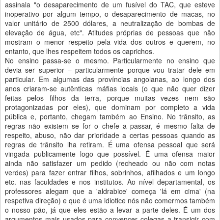
assinala "o desaparecimento de um fusível do TAC, que esteve
inoperativo por algum tempo, o desaparecimento de macas, no
valor unitário de 2500 dólares, a neutralização de bombas de
elevação de água, etc". Atitudes próprias de pessoas que não
mostram o menor respeito pela vida dos outros e querem, no
entanto, que lhes respeitem todos os caprichos.
No ensino passa-se o mesmo. Particularmente no ensino que
devia ser superior – particularmente porque vou tratar dele em
particular. Em algumas das províncias angolanas, ao longo dos
anos criaram-se autênticas máfias locais (o que não quer dizer
feitas pelos filhos da terra, porque muitas vezes nem são
protagonizadas por eles), que dominam por completo a vida
pública e, portanto, chegam também ao Ensino. No trânsito, as
regras não existem se for o chefe a passar, é mesmo falta de
respeito, abuso, não dar prioridade a certas pessoas quando as
regras de trânsito lha retiram. É uma ofensa pessoal que será
vingada publicamente logo que possível. É uma ofensa maior
ainda não satisfazer um pedido (recheado ou não com notas
verdes) para fazer entrar filhos, sobrinhos, afilhados e um longo
etc. nas faculdades e nos institutos. Ao nível departamental, os
professores alegam que a 'aldrabice' começa 'lá em cima' (na
respetiva direção) e que é uma idiotice nós não comermos também
o nosso pão, já que eles estão a levar a parte deles. É um dos
argumentos mais usados para convencer colegas a transigir com