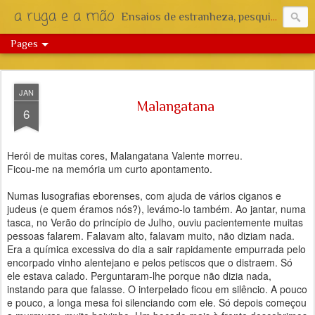
a ruga e a mão
Ensaios de estranheza, pesquisa e reflexão.
Pages
JAN
Malangatana
6
Herói de muitas cores, Malangatana Valente morreu.
Ficou-me na memória um curto apontamento.
Numas lusografias eborenses, com ajuda de vários ciganos e
judeus (e quem éramos nós?), levámo-lo também. Ao jantar, numa
tasca, no Verão do princípio de Julho, ouviu pacientemente muitas
pessoas falarem. Falavam alto, falavam muito, não diziam nada.
Era a química excessiva do dia a sair rapidamente empurrada pelo
encorpado vinho alentejano e pelos petiscos que o distraem. Só
ele estava calado. Perguntaram-lhe porque não dizia nada,
instando para que falasse. O interpelado ficou em silêncio. A pouco
e pouco, a longa mesa foi silenciando com ele. Só depois começou