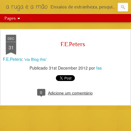
a ruga e a mão
Ensaios de estranheza, pesquisa e reflexão.
Pages
DEC
F.E.Peters
31
F.E.Peters
:
'via Blog this'
Publicado
31st December 2012
por
fas
0
Adicione um comentário