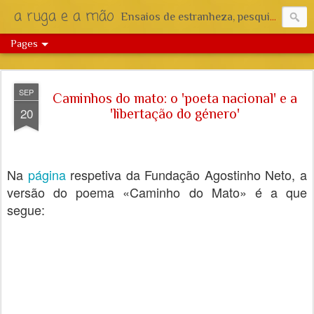
a ruga e a mão
Ensaios de estranheza, pesquisa e reflexão.
Pages
SEP
Caminhos do mato: o 'poeta nacional' e a
20
'libertação do género'
Na
página
respetiva da Fundação Agostinho Neto, a
versão do poema «Caminho do Mato» é a que
segue: