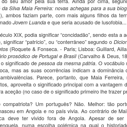
r do seu amor pela sua terra. Ainda por cima, segu
liter
inte
de cu
(aviso: texto em construção)
comun
estab
 da Silva Maia Ferreira: novas achegas para a sua biog
terra
seja:
iden
da lí
Uma bela capa, mas não só.
4), ambos faziam parte, com mais alguns filhos da te
pois 
conh
expl
men
texto
As biografias sempre suscitam com maior
hamado
e que seria acusado de lusofobia...
Jovem Luanda
siste
acuidade o problema dos limites entre ficção e
Ou se
Na i
história 'real'.
milit
ediç
Clarificações: arte e funções sociais
éculo XIX, podia significar “concidadão”, sendo esta 
do p
ango
No N
liter
("poe
Aproximações ao pensamento poético de António Telmo - notas iniciáticas
 livro
1892
, significar “patrício”, ou “conterrâneo” segundo o
Dicio
menc
 Criticism:
«Sob
‘‘language was not a
poem
Em t
lassical
(Roquete & Fonseca. - Paris; Lisboa: Guillard, Ailla
etos
Mata.
quais
Vieir
Marg
mere string of words. It had a suggestive power
esca
narra
(Carvalho & Deus, 18
rio prosódico de Portugal e Brasil
porto
Com 
well beyond the immediate
estru
difer
antem a
inter
em v
o significado de
. O vocábulo
sua 
pessoa da mesma pátria
o' e 'literatura
Dond
Quai
and lexical meaning.
ness
a obra de
publ
poca, mas as suas ocorrências indicam a dominância 
comen
cobe
ambivalências. Parece, portanto, que Maia Ferreira, 
anto
os, aproveita o significado principal com a vantagem de
Esta
a aceção (no caso de o significado primeiro lhe trazer 
Ofici
Exílios - aos amigos moçambicanos
Rece
EXÍLIOS: COMEÇO POR AGRADECER
comp
 compatriota? Um português? Não. Melhor: tão por
que s
A tr
Aos meus amigos moçambicanos.
 nasceu em Angola e no país vivia. Ao contrário de Mai
conte
Anda
impl
A Gabriela Ruivo Trindade
ca deve ter vivido fora de Angola. Apesar de ser
Vou f
epis
Pousa
cons
nguela, numa escolha polémica na qual o historiado
A Nara Vidal