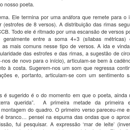
própr
1 - P
lo nosso poeta.
is bo
Princ
poetr
on yo
NUEVOS ANGOLEÑOS Y LA POETICA DE LOS
the w
is na
Em t
POSTS
langu
a. Ele termina por uma anáfora que remete para o iní
commo
Luand
thro
natur
noss
RESUMO:
repre
Lemb
lar (estrofes de 8 versos). A distribuição das rimas s
commo
resu
noss
quest
que a
Neste ensaio se estuda a poética das postagens
B. Todo ele é ritmado por uma escansão de versos po
cons
ango
Em 1
de novos escritores angolanos no facebook.
o Jo
natu
hist
do geralmente entre a soma 4+3 (sílabas métricas
Pedr
Évora
conv
publ
algum
O co
Antero Abreu - Farrapos de Memória
assun
ango
o as mais comuns nesse tipo de versos. A ida e vinda
de An
Penh
Géne
fazer
que h
Em tempos escreviam-se memórias
Sapa
desco
gularidade das estrofes e das rimas, a sugestão de circ
poesi
Por f
fragmentárias intitulando-se Lampejos de
não 
dias.
gera
memória. Menos antigamente, no Brasil, Darcy
inter
do-nos de novo para o início), articulam-se bem à cadên
total
Loss Luzzato nos deixou Lampi de memòria,
desa
A Ca
digo
com o título seguido pela frase “deixem-me
unto à costa. Sugerem-nos um som que regressa cont
com 
digit
inferno
que v
contar-vos antes que eu esqueça”.
Estu
que e
ções e, portanto, articulam-se com um sentimento s
hiper
de Arménio
datil
por 
manu
Mário
s é sugerido é o do momento em que o poeta, ainda 
o tít
com o
terra querida”. A primeira metade da primeira e
se ti
Essa música de Ivan Junqueira
 montagem do quadro. O primeiro verso pareceu-me e
Falando simples: a imitação do homem
DOÇ
tem muito que se lhe diga. Penso que o livro
 é branco… pensei na espuma das ondas que o aproxi
pode ser visto como o testamento poético do
Quand
Esta
autor, falecido no mesmo ano da
issão, fui pesquisar. A expressão ‘mar de leite’ (inve
nós 
publicação (Junqueira, 2014).
ão do homem
suas
que 