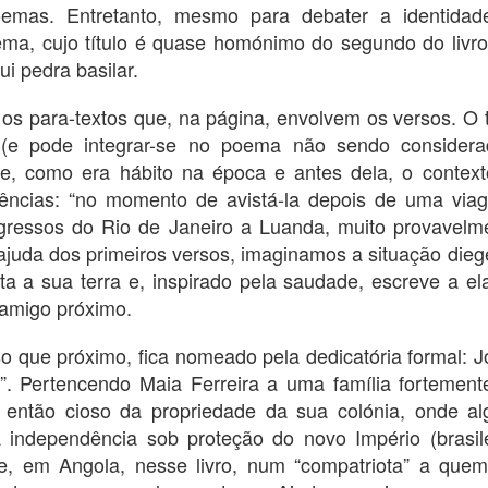
do m
Ensaio sobre o berço familiar e social de
poemas. Entretanto, mesmo para debater a identida
com a
ulti
Viriato da Cruz: Poetry and Rhythm in the 1961 Poems
somo
Uanhenga Xitu e alguns traços da sua escrita
crôn
nos 
Poes
literária em O ministro.
oema, cujo título é quase homónimo do segundo do livr
Batis
diss
de A
nove
ui pedra basilar.
Res
Letr
Isab
Manuel Alves de Castro Francina
 Viriato da Cruz
Antó
(Tel
ished in Lisbon
O pr
Manuel Alves de Castro Francina é um dos
orga
Cedof
o Império under
líric
O Ofí
os para-textos que, na página, envolvem os versos. O t
exemplos típicos da comunidade intermédia que
abril
Aveir
Cruz
Luand
Mário António chamava de crioula em Angola.
2.2.
 (e pode integrar-se no poema não sendo considera
publ
secr
As denominações podem mudar, com a
geni
mas 
Impé
Ultra
respetiva conceituação, mas a realidade não
també
ece, como era hábito na época e antes dela, o conte
títul
da “p
muda.
Smit
rências: “no momento de avistá-la depois de uma vi
O con
(tal
Almei
1923
ressos do Rio de Janeiro a Luanda, muito provavelme
da Cr
matri
uda dos primeiros versos, imaginamos a situação diegé
só p
José da Silva Maia Ferreira - uma biografia atlântica - resumo e notícia
poes
sta a sua terra e, inspirado pela saudade, escreve a e
A de
https://www.amazon.com/Jos%C3%A9-Silva-
reflu
amigo próximo.
Maia-Ferreira-Portuguese-
O tít
ebook/dp/B0CLGDRQ4N
Resu
leva
o que próximo, fica nomeado pela dedicatória formal: J
refle
https://www.amazon.com/Jos%C3%A9-Silva-
O ar
Em es
possu
Maia-Ferreira-Portuguese-
a de 
unkn
”. Pertencendo Maia Ferreira a uma família fortemente
Poe
que 
ebook/dp/B0CLGSCYWX?ref_=ast_author_dp
part
prov
duran
Mass
 então cioso da propriedade da sua colónia, onde alg
mode
antic
O seu
Ao fim de muitos anos de pesquisa, da qual fui
Entã
em gr
Neur
bom 
dando sinais aqui, fragmentários sem dúvida,
ndependência sob proteção do novo Império (brasile
resp
outr
Um mi
orien
publiquei finalment
glob
funç
negra
tamb
ele, em Angola, nesse livro, num “compatriota” a q
‘mem
de qu
Os p
memó
adivi
Vidas e mortes de uma narrativa biográfica - Abel Chivukuvuku e José Eduardo Agualusa