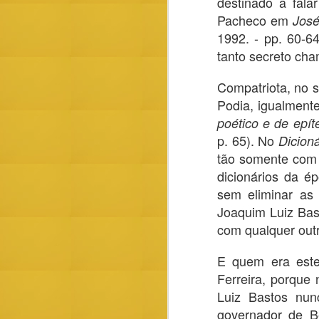
destinado a fala
Pacheco em
José
1992. - pp. 60-6
tanto secreto c
Compatriota, no s
Eustratios Papaioannou, comentando o
Podia, igualmente
de Andrew Laughlin Ford The Origins of
Literary Culture and Poetic Theory in C
poético e de epít
Greece,
p. 65)
. No
Dicioná
situa muito bem o ponto em que se m
tão somente com 
colocação das relações entre 'formalism
social', entre a valorização artística d
dicionários da é
sem eliminar as 
Joaquim Luiz Bast
com qualquer outr
OCT
14
E quem era este
Ferreira, porque
Luiz Bastos nun
governador de Be