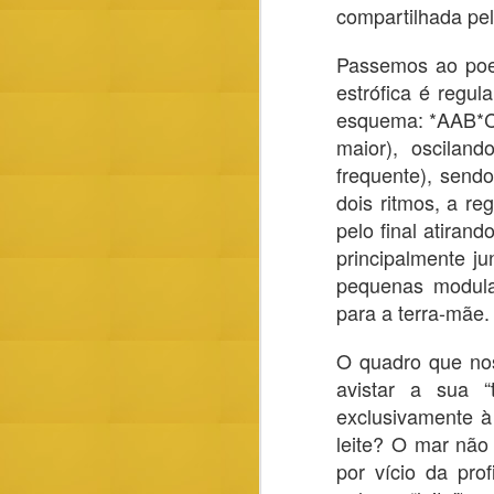
compartilhada pe
Passemos ao poem
estrófica é regu
esquema: *AAB*CC
maior), oscilan
frequente), send
dois ritmos, a re
pelo final atiran
principalmente j
Arménio Vieira - No 
pequenas modula
Acabada a leitura da ficção narrativa 
Vieira (editada)
para a terra-mãe.
O quadro que no
avistar a sua “
FEB
exclusivamente à
2
leite? O mar não
1 - A poesia não morre
por vício da prof
Falando simples: a poesia é a imitaç