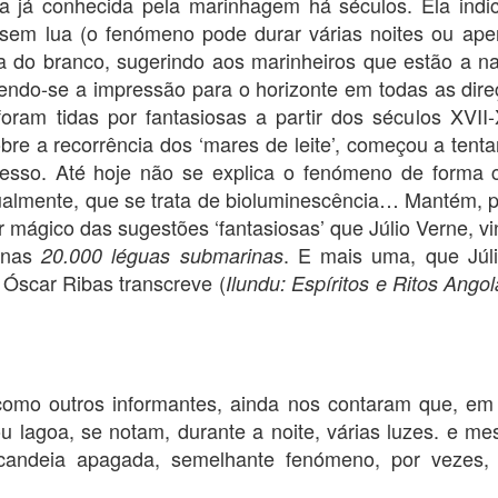
 era já conhecida pela marinhagem há séculos. Ela in
uagem articulada
rosto
lavra e da
esco
 sem lua (o fenómeno pode durar várias noites ou ap
ral, gestual).
Houv
num 
a do branco, sugerindo aos marinheiros que estão a n
a mo
form
endo-se a impressão para o horizonte em todas as dire
da m
como
foram tidas por fantasiosas a partir dos séculos XVII
bre a recorrência dos ‘mares de leite’, começou a tent
Carlos Ferreira - meaidade
Steiner, Orwell, 1984 e novos autores
O tí
ocesso. Até hoje não se explica o fenómeno de forma
O texto presente foi escrito para uma edição
posto
antológica do poeta Carlos Ferreira, por ele
tros textos,
apar
ualmente, que se trata de bioluminescência… Mantém, p
próprio organizada.
o” para o The
comp
itui uma
falta
 mágico das sugestões ‘fantasiosas’ que Júlio Verne, vi
s constantes e a
rela
teiner.
a nas
. E mais uma, que Júl
20.000 léguas submarinas
outro
Óscar Ribas transcreve (
Ilundu: Espíritos e Ritos Ango
Estruturalismo, estruturação e música política
Amélia Dalomba - apresentação
Ensa
Na secção «Cultura» do jornal português
hipó
Público, de hoje (21-1-2018), Luís Miguel
ncia da poesia
como outros informantes, ainda nos contaram que, em 
esta
O est
Queirós realiza uma oportuna entrevista com
s anos 90 do
enqua
ango
ou lagoa, se notam, durante a noite, várias luzes. e 
Georg Friedrich Haas, "compositor em residência
ção que se
organ
cons
na Casa da Música em 2018".
ndependência,
semp
1. Un
candeia apagada, semelhante fenómeno, por vezes, 
cultu
nto, uma
senti
quai
A entrevista é oportuna por vários motivos.
A mo
comun
nós.