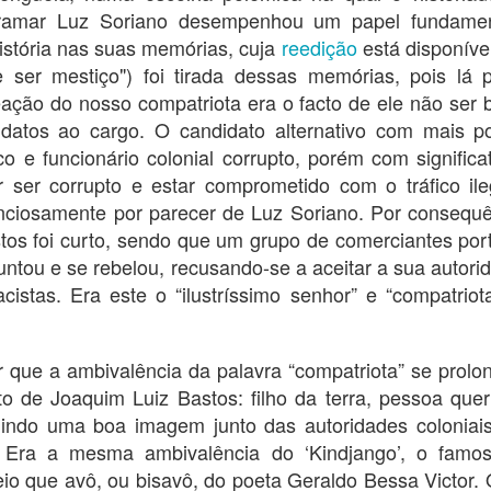
vem a
Vi p
Agra
ltramar Luz Soriano desempenhou um papel fundamen
de M
Pinto
A Japone Arijuane
Iden
confe
da li
port
Alves
Diss
istória nas suas memórias, cuja
reedição
está disponíve
Mapu
À FILQ
prese
igual
Beir
e ser mestiço") foi tirada dessas memórias, pois lá
mesm
FERR
Boa tarde e boa noite.
E o 
Ango
CID
ação do nosso compatriota era o facto de ele não ser 
A di
e sem
e re
Fran
Começo por agradecer a todas as pessoas aqui
Dmitr
idatos ao cargo. O candidato alternativo com mais po
biogr
presentes e às que tornaram possível este
O res
uma r
João
o to
encontro.
memó
em de
ico e funcionário colonial corrupto, porém com significa
globa
João
iden
a par
seu 
rece
of no
r ser corrupto e estar comprometido com o tráfico ile
O jardim das delícias
glob
Arte
Os p
nós 
um p
É muito provável que a mente humana siga
enciosamente por parecer de Luz Soriano. Por consequ
contr
Apontamento sobre a pregação de D.ª Beatriz Kimpa Vita
autob
habit
procedimentos básicos, primários, ou
escri
moti
Embo
tos foi curto, sendo que um grupo de comerciantes por
fundamentais, que nos orientam nos mais
nas c
ório de
form
diversos campos de atividade. A psicologia
Uma 
parti
ngo et la secte
ntou e se rebelou, recusando-se a aceitar a sua autori
estr
conhece alguns deles há muito tempo. Na
Têm e
. Belge de
muita
perceção, como na cognição, como na arte,
tigre
cistas. Era este o “ilustríssimo senhor” e “compatriot
às c
operamos por comparações, analogias e
com 
tráfe
Antó
contrastes.
cola 
parti
INALD
vio a
déca
cole
tamb
pela 
refl
sempr
 que a ambivalência da palavra “compatriota” se prolo
conc
se ex
Paço
socia
obra
to de Joaquim Luiz Bastos: filho da terra, pessoa que
Brag
comu
radio
Rest
Novos angolanos e a poética das postagens
inter
Març
uindo uma boa imagem junto das autoridades coloniais
Quas
NOVOS ANGOLANOS E A POÉTICAS DAS
cultu
de po
Univ
POSTAGENS
l. Era a mesma ambivalência do ‘Kindjango’, o famo
enco
cham
Firs
pelo 
reio que avô, ou bisavô, do poeta Geraldo Bessa Victor.
quest
NEW ANGOLANS AND THE POETICS OF
Poet
port
from
POSTS