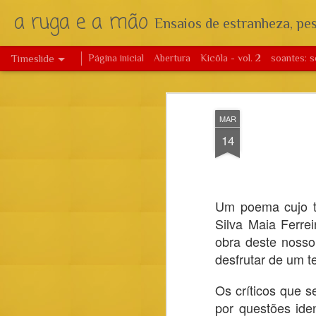
a ruga e a mão
Ensaios de estranheza, pes
Timeslide
Página inicial
Abertura
Kicôla - vol. 2
soantes: s
JUL
23
MAR
14
Um poema cujo tí
Silva Maia Ferre
obra deste nosso
desfrutar de um te
Os críticos que s
por questões ide