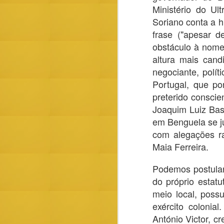
Ministério do U
Soriano conta a h
frase ("apesar d
obstáculo à nome
altura mais cand
negociante, polít
Portugal, que po
preterido consci
Joaquim Luiz Bas
(retrato de D.ª Beatriz extraído ao relat
Bernardo da Gallo. V. L. Jadin, « Le Co
em Benguela se ju
des Antoniens », in Bull, de l’Inst. Hist
Rome, fasc. XXXIII (1961).
com alegações ra
Maia Ferreira.
Podemos postular
do próprio estatu
MAR
meio local, poss
26
exército colonia
António Victor, c