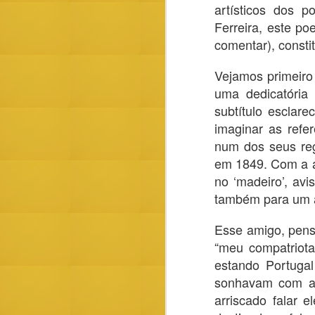
artísticos dos 
Ferreira, este p
Abstract
comentar), constit
This essay examines the lyric poetry of
(March 25, 1928–June 13, 1973), publ
in 1961 by the Casa dos Estudantes d
Vejamos primeiro 
the title Poemas.
uma dedicatória
subtítulo esclar
imaginar as refe
num dos seus reg
em 1849. Com a aj
MAR
no ‘madeiro’, avi
11
também para um 
Esse amigo, pens
“meu compatriota
estando Portugal
sonhavam com a i
arriscado falar 