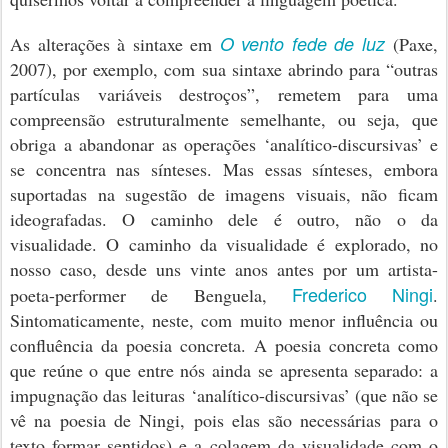
O vento fede de luz
As alterações à sintaxe em
(Paxe,
2007)
, por exemplo, com sua sintaxe abrindo para “outras
partículas variáveis destroços”, remetem para uma
compreensão estruturalmente semelhante, ou seja, que
obriga a abandonar as operações ‘analítico-discursivas’ e
se concentra nas sínteses. Mas essas sínteses, embora
suportadas na sugestão de imagens visuais, não ficam
ideografadas. O caminho dele é outro, não o da
visualidade. O caminho da visualidade é explorado, no
nosso caso, desde uns vinte anos antes por um artista-
Frederico Ningi
poeta-performer de Benguela,
.
Sintomaticamente, neste, com muito menor influência ou
confluência da poesia concreta. A poesia concreta como
que reúne o que entre nós ainda se apresenta separado: a
impugnação das leituras ‘analítico-discursivas’ (que não se
vê na poesia de Ningi, pois elas são necessárias para o
texto formar sentidos) e a colagem da visualidade com o