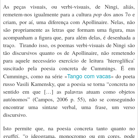
As peças visuais, ou verbi-visuais, de Ningi, aliás,
remetem-nos igualmente para a cultura
pop
dos anos 7o e
criam, por aí, uma diferença com Apollinaire. Nelas, não
são propriamente as letras que formam uma figura, mas
acompanham a figura que, para além delas, é desenhada a
traço. Tirando isso, os poemas verbi-visuais de Ningi são
tão discursivos quanto os de Apollinaire, não remetendo
para aquele necessário exercício de leitura ‘hieroglífica’
suscitado pela poesia concreta de Cummings. É em
Tango com vacas
Cummings, como na série «
» do poeta
russo Vasili Kamensky, que a poesia se torna “concreta no
sentido em que […] as palavras atuam como objetos
autónomos”
(Campos, 2006 p. 55)
, não se conseguindo
encontrar uma sintaxe verbal, uma frase, um verso
discursivo.
Isto permite que, na poesia concreta tanto quanto no
graffiti
, “o ideograma, monocromo ou em cores, pode