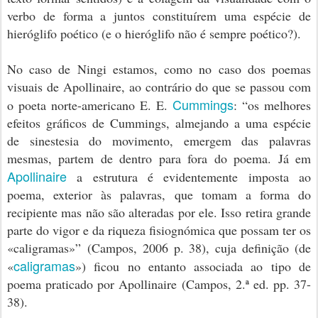
verbo de forma a juntos constituírem uma espécie de
hieróglifo poético (e o hieróglifo não é sempre poético?).
No caso de Ningi estamos, como no caso dos poemas
visuais de Apollinaire, ao contrário do que se passou com
Cummings
o poeta norte-americano E. E.
: “os melhores
efeitos gráficos de Cummings, almejando a uma espécie
de sinestesia do movimento, emergem das palavras
mesmas, partem de dentro para fora do poema. Já em
Apollinaire
a estrutura é evidentemente imposta ao
poema, exterior às palavras, que tomam a forma do
recipiente mas não são alteradas por ele. Isso retira grande
parte do vigor e da riqueza fisiognómica que possam ter os
«caligramas»”
(Campos, 2006 p. 38)
, cuja definição (de
caligramas
«
») ficou no entanto associada ao tipo de
poema praticado por Apollinaire
(Campos, 2.ª ed. pp. 37-
38)
.