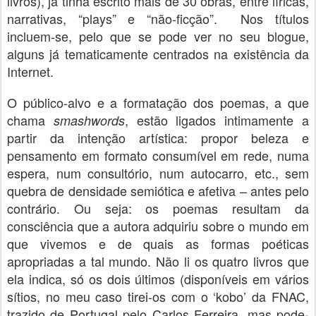
livros), já tinha escrito mais de 30 obras, entre líricas,
narrativas, “plays” e “não-ficção”. Nos títulos
incluem-se, pelo que se pode ver no seu blogue,
alguns já tematicamente centrados na existência da
Internet.
O público-alvo e a formatação dos poemas, a que
chama
, estão ligados intimamente a
smashwords
partir da intenção artística: propor beleza e
pensamento em formato consumível em rede, numa
espera, num consultório, num autocarro, etc., sem
quebra de densidade semiótica e afetiva – antes pelo
contrário. Ou seja: os poemas resultam da
consciência que a autora adquiriu sobre o mundo em
que vivemos e de quais as formas poéticas
apropriadas a tal mundo. Não li os quatro livros que
ela indica, só os dois últimos (disponíveis em vários
sítios, no meu caso tirei-os com o ‘kobo’ da FNAC,
trazido de Portugal pelo Carlos Ferreira, mas pode-