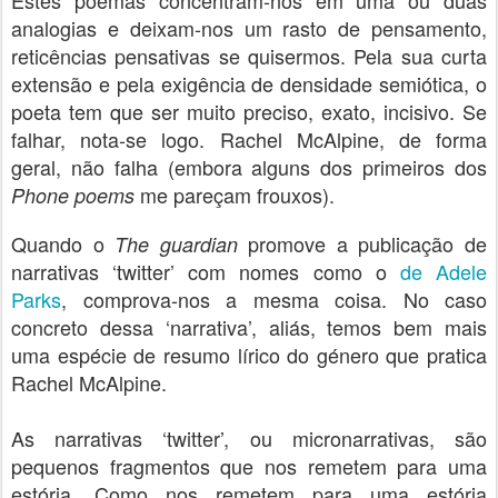
Estes poemas concentram-nos em uma ou duas
analogias e deixam-nos um rasto de pensamento,
reticências pensativas se quisermos. Pela sua curta
extensão e pela exigência de densidade semiótica, o
poeta tem que ser muito preciso, exato, incisivo. Se
falhar, nota-se logo. Rachel McAlpine, de forma
geral, não falha (embora alguns dos primeiros dos
me pareçam frouxos).
Phone poems
Quando o
promove a publicação de
The guardian
narrativas ‘twitter’ com nomes como o
de Adele
Parks
, comprova-nos a mesma coisa. No caso
concreto dessa ‘narrativa’, aliás, temos bem mais
uma espécie de resumo lírico do género que pratica
Rachel McAlpine.
As narrativas ‘twitter’, ou micronarrativas, são
pequenos fragmentos que nos remetem para uma
estória. Como nos remetem para uma estória