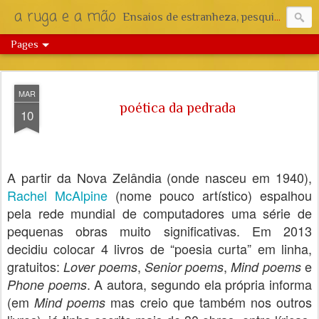
a ruga e a mão
Ensaios de estranheza, pesquisa e reflexão.
Pages
MAR
poética da pedrada
10
A partir da Nova Zelândia (onde nasceu em 1940),
Rachel McAlpine
(nome pouco artístico) espalhou
pela rede mundial de computadores uma série de
pequenas obras muito significativas. Em 2013
decidiu colocar 4 livros de “poesia curta” em linha,
gratuitos:
,
,
e
Lover poems
Senior poems
Mind poems
. A autora, segundo ela própria informa
Phone poems
(em
mas creio que também nos outros
Mind poems