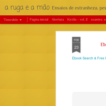
a ruga e a mão
Ensaios de estranheza, pes
Timeslide
Página inicial
Abertura
Kicôla - vol. 2
soantes: s
JUL
23
FEB
Eb
23
Ebook Search & Free