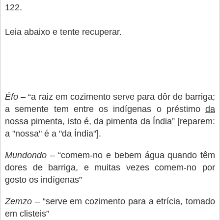
122.
Leia abaixo e tente recuperar.
Éfo
– “a raiz em cozimento serve para dôr de barriga;
a semente tem entre os indígenas o préstimo
da
nossa pimenta, isto é, da pimenta da Índia
” [reparem:
a "nossa" é a "da Índia"].
Mundondo
– “comem-no e bebem água quando têm
dores de barriga, e muitas vezes comem-no por
gosto os indígenas”
Zemzo
– “serve em cozimento para a etrícia, tomado
em clisteis”