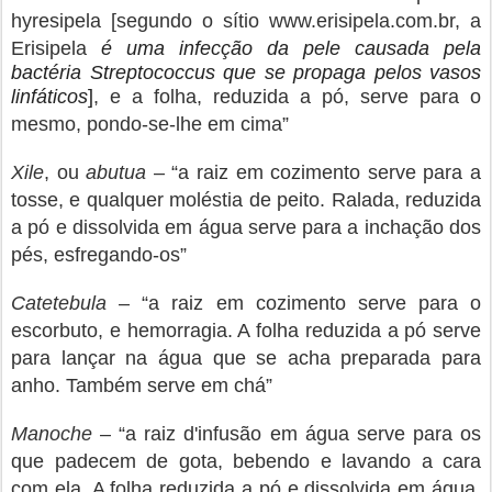
hyresipela [segundo o sítio www.erisipela.com.br, a
Erisipela
é uma infecção da pele causada pela
bactéria Streptococcus que se propaga pelos vasos
linfáticos
]
, e a folha, reduzida a pó, serve para o
mesmo, pondo-se-lhe em cima”
Xile
, ou
abutua
– “a raiz em cozimento serve para a
tosse, e qualquer moléstia de peito. Ralada, reduzida
a pó e dissolvida em água serve para a inchação dos
pés, esfregando-os”
Catetebula
– “a raiz em cozimento serve para o
escorbuto, e hemorragia. A folha reduzida a pó serve
para lançar na água que se acha preparada para
anho. Também serve em chá”
Manoche
– “a raiz d'infusão em água serve para os
que padecem de gota, bebendo e lavando a cara
com ela. A folha reduzida a pó e dissolvida em água,