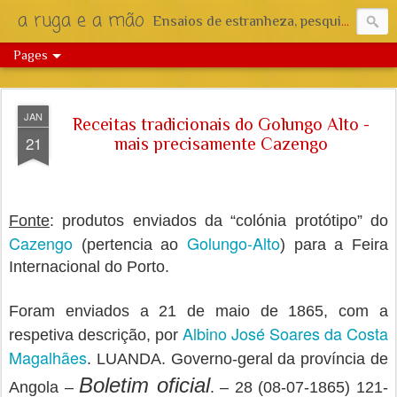
a ruga e a mão
Ensaios de estranheza, pesquisa e reflexão.
Pages
JAN
Receitas tradicionais do Golungo Alto -
21
mais precisamente Cazengo
Fonte
: produtos enviados da “colónia protótipo” do
Cazengo
Golungo-Alto
(pertencia ao
) para a Feira
Internacional do Porto.
Foram enviados a 21 de maio de 1865, com a
Albino José Soares da Costa
respetiva descrição, por
Magalhães
. LUANDA. Governo-geral da província de
Boletim oficial
Angola –
. – 28 (08-07-1865) 121-